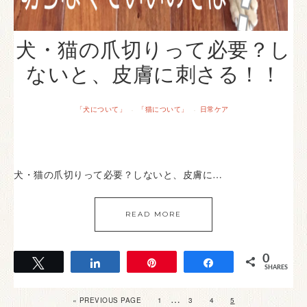
犬・猫の爪切りって必要？し
ないと、皮膚に刺さる！！
「犬について」
「猫について」
日常ケア
·
·
犬・猫の爪切りって必要？しないと、皮膚に…
READ MORE
0
Tweet
Share
Pin
Share
SHARES
…
« PREVIOUS PAGE
1
3
4
5