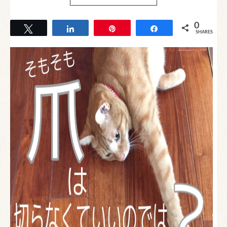
0
Tweet
Share
Pin
Share
SHARES