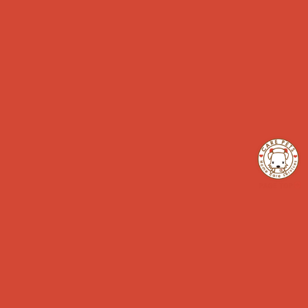
エリア
茅ヶ崎
投稿者
maco様
投稿日
2020年03月
コメント：
猫２匹の飼い主です。 以前は別のシッターさんを
利用していましたが、猫たちはずっと懐かず、シ
ッターさんと遊ぶこともありませんでしたが、 こ
ちらにお願いしてからしばらくして、２匹ともシ
ッターさんに懐くことが出来ました。 当初は猫は
懐かないものだと思ってましたが、やはり相手に
よるんだと分かりました。 またシッターをお願い
した日に、電子キーが故障し、扉が開かないトラ
ブルがあり、大変ご迷惑をお掛けしましたが、そ
ちらの対応も快くしていただき、本当に有り難か
ったです。
スタッフ返信：