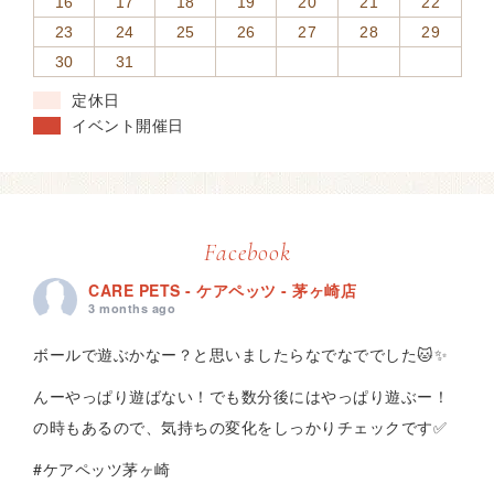
16
17
18
19
20
21
22
23
24
25
26
27
28
29
30
31
定休日
イベント開催日
Facebook
CARE PETS - ケアペッツ - 茅ヶ崎店
3 months ago
ボールで遊ぶかなー？と思いましたらなでなででした🐱✨
んーやっぱり遊ばない！でも数分後にはやっぱり遊ぶー！
の時もあるので、気持ちの変化をしっかりチェックです✅
#ケアペッツ茅ヶ崎