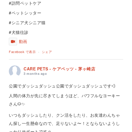
#訪問ペットケア
#ペットシッター
#シニア犬シニア猫
#犬猫往診
動画
Facebook で表示
·
シェア
CARE PETS - ケアペッツ - 茅ヶ崎店
3 months ago
公園でダッシュダッシュ公園でダッシュダッシュです💨
人間の体力が先に尽きてしまうほど、パワフルなヨーキー
さん🐶✨
いつもダッシュしたり、クン活をしたり、お友達わんちゃ
ん探し一生懸命なので、足りないよ〜！とならないようし
っかりサポートです☺️