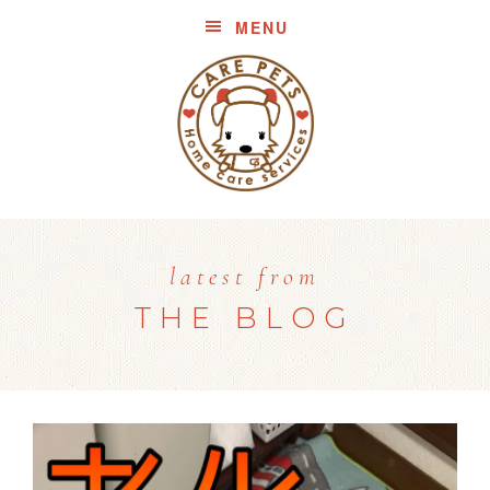
MENU
latest from
THE BLOG