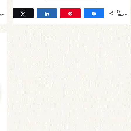
0
Tweet
Share
Pin
Share
RES
SHARES