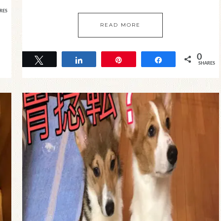
RES
READ MORE
0
Tweet
Share
Pin
Share
SHARES