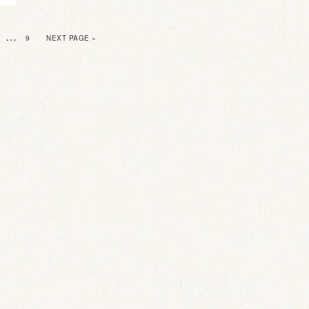
…
9
NEXT PAGE »