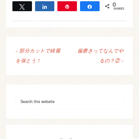
0
Tweet
Share
Pin
Share
SHARES
« 部分カットで綺麗
歯磨きってなんでや
を保とう！
るの？② »