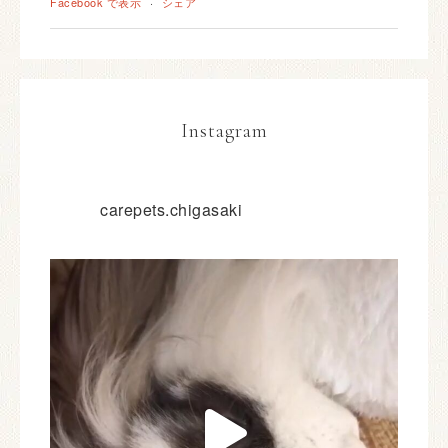
Facebook で表示
·
シェア
Instagram
carepets.chigasaki