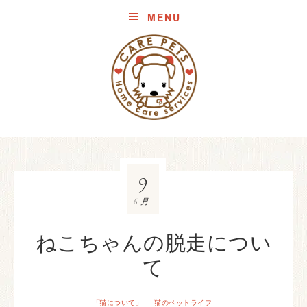
MENU
9
6月
ねこちゃんの脱走につい
て
「猫について」
猫のペットライフ
·