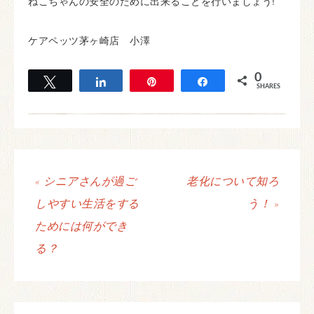
ねこちゃんの安全のために出来ることを行いましょう!
ケアペッツ茅ヶ崎店 小澤
0
Tweet
Share
Pin
Share
SHARES
« シニアさんが過ご
老化について知ろ
しやすい生活をする
う！ »
ためには何ができ
る？