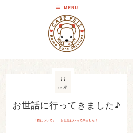
MENU
11
10月
お世話に行ってきました♪
「猫について」
お世話にいって来ました！
·